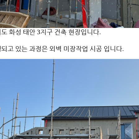
기도
화성
태안
지구
건축
현장입니다
3
.
행되고
있는
과정은
외벽
미장작업
시공
입니다
.