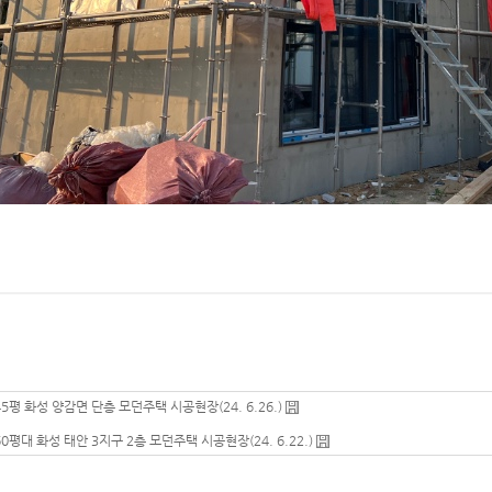
45평 화성 양감면 단층 모던주택 시공현장(24. 6.26.)
60평대 화성 태안 3지구 2층 모던주택 시공현장(24. 6.22.)