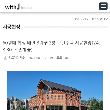
HOME / 시공현장 /
시공현장
시공현장
60평대 화성 태안 3지구 2층 모던주택 시공현장(24.
8.30. ~ 진행중)
위드제이건축
2024.08.30 22:19
조회 848