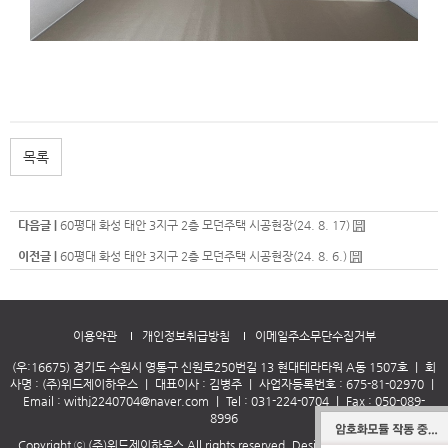
목록
다음글 |
60평대 화성 태안 3지구 2층 모던주택 시공현장(24. 8. 17)
이전글 |
60평대 화성 태안 3지구 2층 모던주택 시공현장(24. 8. 6.)
이용약관
개인정보취급방침
이메일주소무단수집거부
(우:16675) 경기도 수원시 영통구 신원로250번길 13 현대테라타워 A동 1507호
｜
회
사명 : (주)위드제이하우스
｜
대표이사 : 김병주
｜
사업자등록번호 : 675-81-02970
｜
Email :
withj2240704@naver.com
｜
Tel :
031-224-0704
｜
Fax : 050-089-
8996
Copyright ⓒ (주)위드제이하우스 All rights reserved.
Designed & Programmed