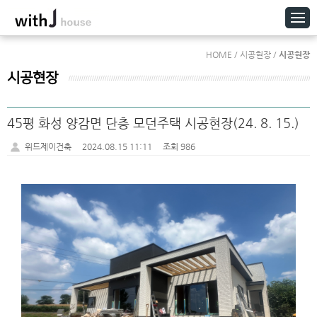
HOME / 시공현장 /
시공현장
시공현장
45평 화성 양감면 단층 모던주택 시공현장(24. 8. 15.)
위드제이건축
2024.08.15 11:11
조회 986