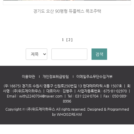
경기도 오산 90평형 듀플렉스 목조주택
1
[ 2 ]
검색
이용약관
개인정보취급방침
이메일주소무단수집거부
(우:16675) 경기도 수원시 영통구 신원로250번길 13 현대테라타워 A동 1507호
｜
회
사명 : (주)위드제이하우스
｜
대표이사 : 김병주
｜
사업자등록번호 : 675-81-02970
｜
Email :
withj2240704@naver.com
｜
Tel :
031-224-0704
｜
Fax : 050-089-
8996
Copyright ⓒ (주)위드제이하우스 All rights reserved.
Designed & Programmed
by WHOISDREAM