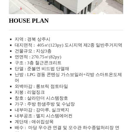
HOUSE PLAN
지역 : 경북 상주시
대지면적 : 405㎡(123py) 도시지역 제2종 일반주거지역
건물규모 : 지상3층
연면적 : 270.75㎡(82py)
구조 : 3층 철근콘크리트
단열 : 준불연 비드법 단열재
난방 : LPG 경동 콘텐싱 가스보일러+각방 스마트온도제
어
외벽마감 : 롱브릭 점토타일
지붕 : 리얼징크
창호 : 살라만더 시스템창호
가구 : 주방 한샘주방 및 수납장
내부마감 : 강마루, 실크벽지
내부공조 : 엘지 시스템에어컨
계단재 : 애쉬집성목
배수 : 마당 우수관 연결 및 오수관 하수종말처리장 연