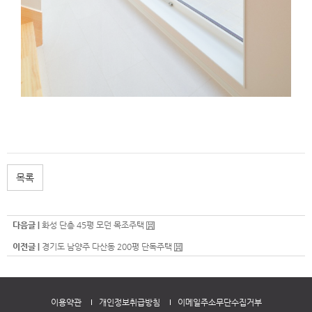
목록
다음글 |
화성 단층 45평 모던 목조주택
이전글 |
경기도 남양주 다산동 200평 단독주택
이용약관
개인정보취급방침
이메일주소무단수집거부